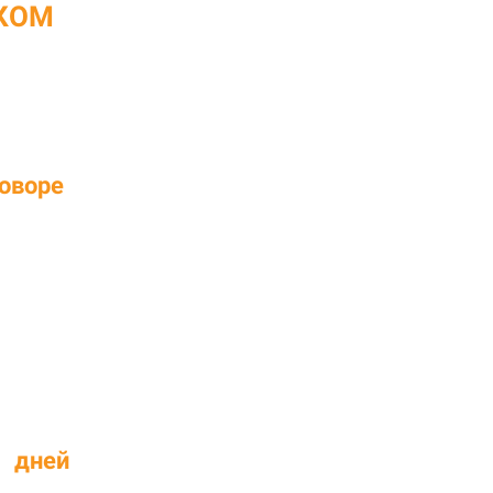
КОМ
НА ОКАЗАННЫЕ ВИДЫ РАБОТ 
оворе
ора
х
дней