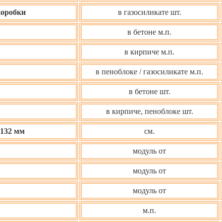
коробки
в газосиликате шт.
в бетоне м.п.
в кирпиче м.п.
в пеноблоке / газосиликате м.п.
в бетоне шт.
в кирпиче, пеноблоке шт.
Ø132 мм
см.
модуль от
модуль от
модуль от
м.п.