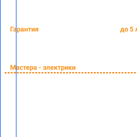
Гарантия
на выполненные работы
до 5 
Мастера - электрики
со средним стаж
Заполните форму и узнайте стоимост
электромонтажных работ на даче "по
ключ"
со скидкой 5% в Минске