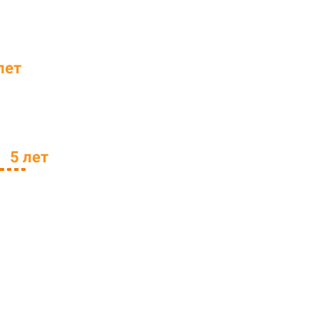
лет
ем
5 лет
ь
д