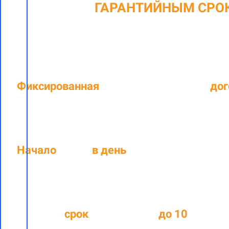
C
ГАРАНТИЙНЫМ СРО
Фиксированная
цена, прописанная в
дог
Начало
работ
в день
подписания догов
Средний
срок
выполнения
до
10
рабочи