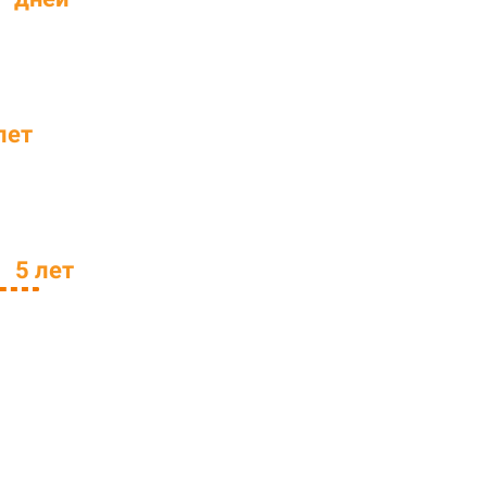
лет
ем
5 лет
ь
в