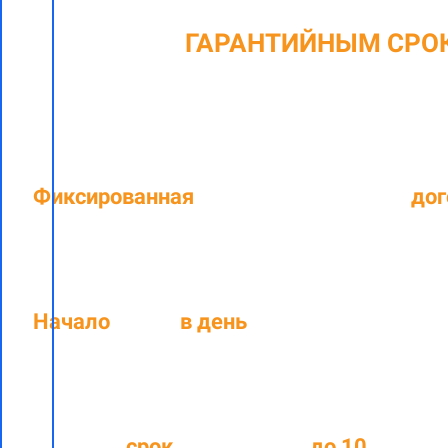
C
ГАРАНТИЙНЫМ СРО
Фиксированная
цена, прописанная в
дог
Начало
работ
в день
подписания догов
Средний
срок
выполнения
до
10
рабочи