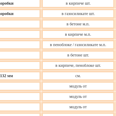
коробки
в кирпиче шт.
коробки
в газосиликате шт.
в бетоне м.п.
в кирпиче м.п.
в пеноблоке / газосиликате м.п.
в бетоне шт.
в кирпиче, пеноблоке шт.
Ø132 мм
см.
модуль от
модуль от
модуль от