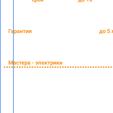
Гарантия
на выполненные работы
до 5 
Мастера - электрики
со средним стаж
Заполните форму и узнайте стоимост
монтажа электрических теплых поло
"под ключ"
со скидкой 5% в Минске