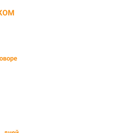
КОМ
НА ОКАЗАННЫЕ ВИДЫ РАБОТ 
оворе
ора
х
дней