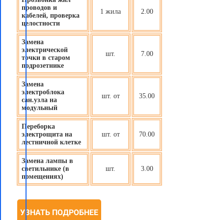
проводов и
1 жила
2.00
кабелей, проверка
целостности
Замена
электрической
шт.
7.00
точки в старом
подрозетнике
Замена
электроблока
шт. от
35.00
сан.узла на
модульный
Переборка
электрощита на
шт. от
70.00
лестничной клетке
Замена лампы в
светильнике (в
шт.
3.00
помещениях)
УЗНАТЬ ПОДРОБНЕЕ