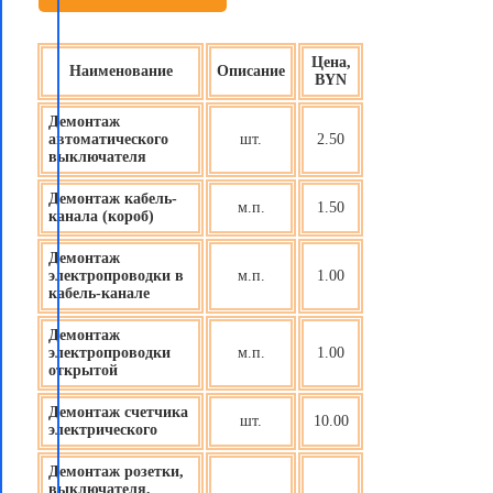
Цена,
Наименование
Описание
BYN
Демонтаж
автоматического
шт.
2.50
выключателя
Демонтаж кабель-
м.п.
1.50
канала (короб)
Демонтаж
электропроводки в
м.п.
1.00
кабель-канале
Демонтаж
электропроводки
м.п.
1.00
открытой
Демонтаж счетчика
шт.
10.00
электрического
Демонтаж розетки,
выключателя,