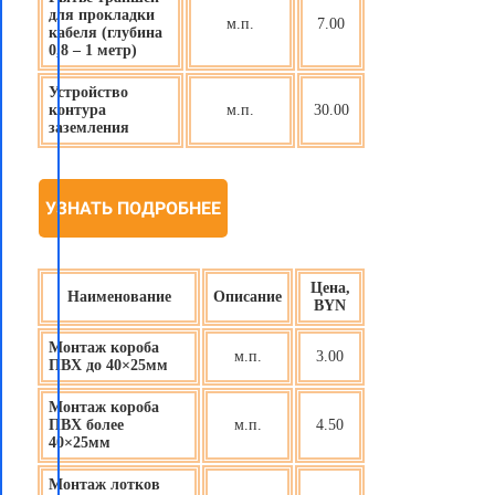
для прокладки
м.п.
7.00
кабеля (глубина
0,8 – 1 метр)
Устройство
контура
м.п.
30.00
заземления
УЗНАТЬ ПОДРОБНЕЕ
Цена,
Наименование
Описание
BYN
Монтаж короба
м.п.
3.00
ПВХ до 40×25мм
Монтаж короба
ПВХ более
м.п.
4.50
40×25мм
Монтаж лотков