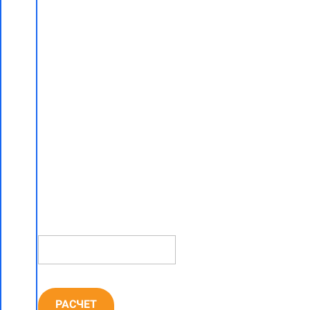
системы
Умный
Дом "под
ключ"
со скидкой
5% в
Минске
НОМЕР
ТЕЛЕФОНА *
РАСЧЕТ