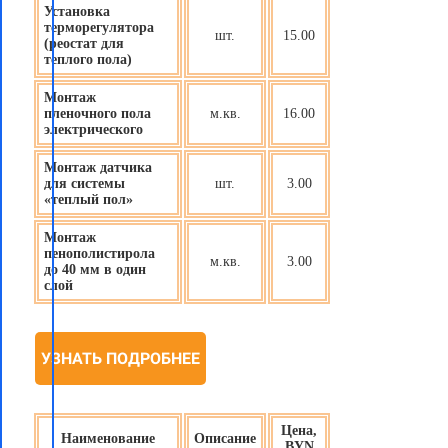
Установка
терморегулятора
шт.
15.00
(реостат для
теплого пола)
Монтаж
пленочного пола
м.кв.
16.00
электрического
Монтаж датчика
для системы
шт.
3.00
«теплый пол»
Монтаж
пенополистирола
м.кв.
3.00
до 40 мм в один
слой
УЗНАТЬ ПОДРОБНЕЕ
Цена,
Наименование
Описание
BYN