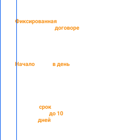
Фиксированная
цена,
прописанная в
договоре
Начало
работ
в день
подписания договора
Средний
срок
выполнения
до
10
рабочих
дней