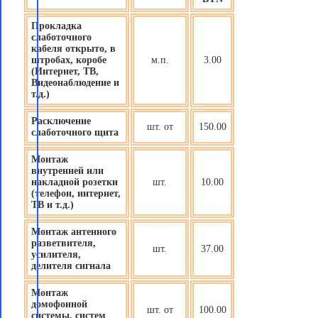
Прокладка
слаботочного
кабеля открыто, в
штробах, коробе
м.п.
3.00
(Интернет, ТВ,
Видеонаблюдение и
т.д.)
Расключение
шт. от
150.00
слаботочного щита
Монтаж
внутренней или
накладной розетки
шт.
10.00
(телефон, интернет,
ТВ и т.д.)
Монтаж антенного
разветвителя,
шт.
37.00
усилителя,
делителя сигнала
Монтаж
домофонной
шт. от
100.00
системы, систем