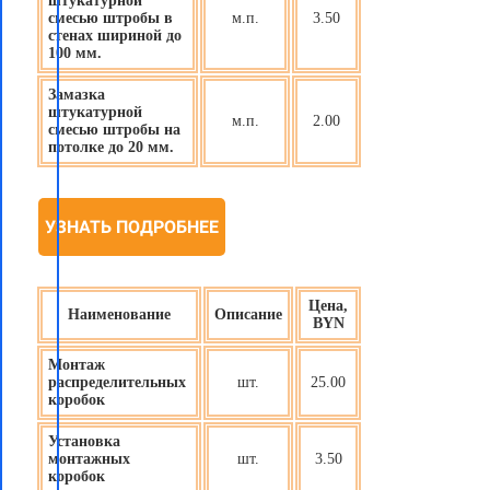
штукатурной
смесью штробы в
м.п.
3.50
стенах шириной до
100 мм.
Замазка
штукатурной
м.п.
2.00
смесью штробы на
потолке до 20 мм.
УЗНАТЬ ПОДРОБНЕЕ
Цена,
Наименование
Описание
BYN
Монтаж
распределительных
шт.
25.00
коробок
Установка
монтажных
шт.
3.50
коробок