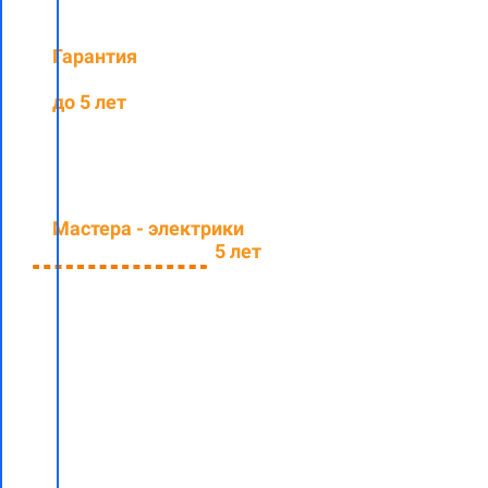
Гарантия
на
выполненные работы
до 5 лет
Мастера - электрики
со
средним стажем
5 лет
Заполните
форму и
узнайте
стоимость
установки