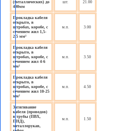
(металлических) до
шт.
21.00
400мм
Прокладка кабеля
открыто, в
штробах, коробе, с
м.п.
3.00
сечением жил 1,5-
2,5 мм²
Прокладка кабеля
открыто, в
штробах, коробе, с
м.п.
3.50
сечением жил 4-6
мм²
Прокладка кабеля
открыто, в
штробах, коробе, с
м.п.
4.50
сечением жил 10-25
мм²
Затягивание
кабеля (проводов)
в трубы (ПВХ,
м.п.
1.50
ПНД),
металлорукав,
гофру