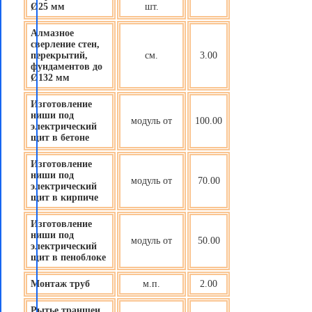
Ø25 мм
шт.
Алмазное
сверление стен,
перекрытий,
см.
3.00
фундаментов до
Ø132 мм
Изготовление
ниши под
модуль от
100.00
электрический
щит в бетоне
Изготовление
ниши под
модуль от
70.00
электрический
щит в кирпиче
Изготовление
ниши под
модуль от
50.00
электрический
щит в пеноблоке
Монтаж труб
м.п.
2.00
Рытье траншеи