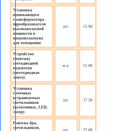
Установка
понижающего
трансформатора
(преобразователя
шт.
15.00
высоковольтной
мощности в
низковольтную)
для освещения
Устройство
(монтаж)
светодиодной
м.п.
15.00
подсветки
(светодиодная
лента)
Установка
точечных
встраиваемых
шт.
37.50
светильников
(галогенных, LED,
лазер)
Навеска бра,
светильников,
шт.
37.00