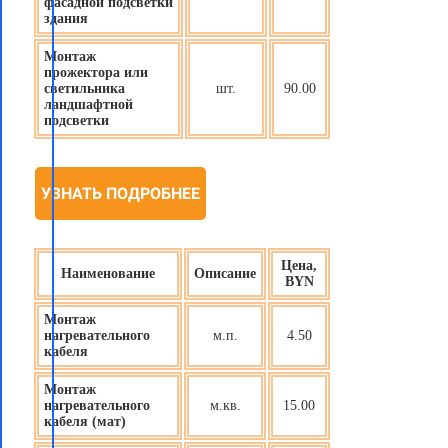
фасадной подсветки
здания
Монтаж
прожектора или
светильника
шт.
90.00
ландшафтной
подсветки
УЗНАТЬ ПОДРОБНЕЕ
Цена,
Наименование
Описание
BYN
Монтаж
нагревательного
м.п.
4.50
кабеля
Монтаж
нагревательного
м.кв.
15.00
кабеля (мат)