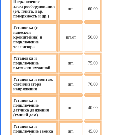
Подключение
электрооборудования
шт.
60.00
(эл. плита, вар.
поверхность и др.)
Установка (с
навеской
кронштейна) и
шт.от
50.00
подключение
телевизора
Установка и
подключение
шт.
75.00
вытяжки кухонной
Установка и монтаж
стабилизатора
шт.
70.00
напряжения
Установка и
подключение
шт.
40.00
датчика движения
(
умный дом
)
Установка и
подключение звонка
шт.
45.00