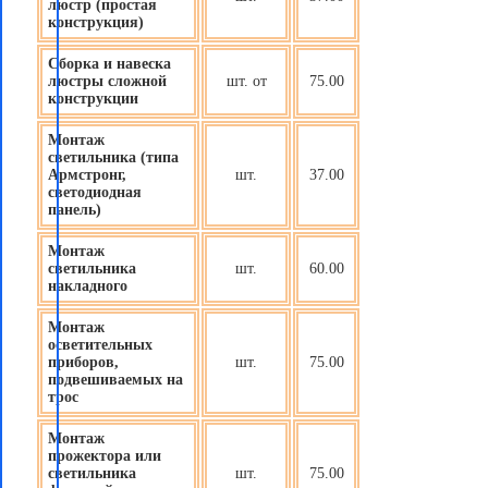
люстр (простая
конструкция)
Сборка и навеска
люстры сложной
шт. от
75.00
конструкции
Монтаж
светильника (типа
Армстронг,
шт.
37.00
светодиодная
панель)
Монтаж
светильника
шт.
60.00
накладного
Монтаж
осветительных
приборов
,
шт.
75.00
подвешиваемых на
трос
Монтаж
прожектора или
светильника
шт.
75.00