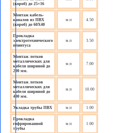
(короб) до 25×16
Монтаж кабель-
каналов из ПВХ
м.п
4.50
(короб) до 60X40
Прокладка
электротехнического
м.п
3.50
плинтуса
Монтаж лотков
металлических для
м.п
7.00
кабеля шириной до
200 мм.
Монтаж лотков
металлических для
м.п
10.00
кабеля шириной до
400 мм.
Укладка трубы ПВХ
м.п
1.00
Прокладка
гофрированной
м.п
1.00
трубы