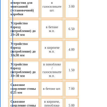
отверстия для
в
монтажной
газосиликате
3.00
(установочной)
шт.
коробки
Устройство
борозд
в бетоне
6.50
(штробление) до
м.п.
20×20 мм
Устройство
борозд
в кирпиче
4.00
(штробление) до
м.п.
30х30 мм
Устройство
в пеноблоке
борозд
/
1.50
(штробление) до
газосиликате
30×30 мм
м.п.
Сквозное
сверление стены
в бетоне шт.
7.00
Ø25 мм
Сквозное
в кирпиче,
сверление стены
пеноблоке
5.00