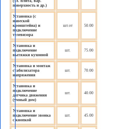
(эл. плита, вар.
поверхность и др.)
Установка (с
навеской
кронштейна) и
шт.от
50.00
подключение
телевизора
Установка и
подключение
шт.
75.00
вытяжки кухонной
Установка и монтаж
стабилизатора
шт.
70.00
напряжения
Установка и
подключение
шт.
40.00
датчика движения
(
умный дом
)
Установка и
подключение звонка
шт.
45.00
с кнопкой