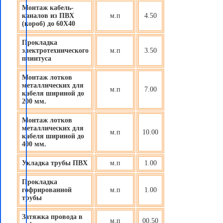
Монтаж кабель-
каналов из ПВХ
м.п
4.50
(короб) до 60X40
Прокладка
электротехнического
м.п
3.50
плинтуса
Монтаж лотков
металлических для
м.п
7.00
кабеля шириной до
200 мм.
Монтаж лотков
металлических для
м.п
10.00
кабеля шириной до
400 мм.
Укладка трубы ПВХ
м.п
1.00
Прокладка
гофрированной
м.п
1.00
трубы
Затяжка провода в
м.п
00.50