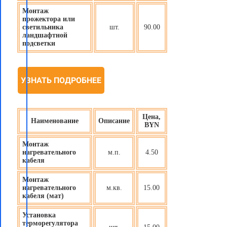
Монтаж
прожектора или
светильника
шт.
90.00
ландшафтной
подсветки
УЗНАТЬ ПОДРОБНЕЕ
Цена,
Наименование
Описание
BYN
Монтаж
нагревательного
м.п.
4.50
кабеля
Монтаж
нагревательного
м.кв.
15.00
кабеля (мат)
Установка
терморегулятора