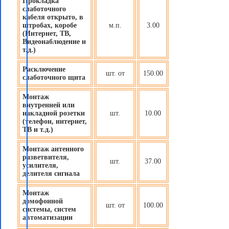
Прокладка
слаботочного
кабеля открыто, в
штробах, коробе
м.п.
3.00
(Интернет, ТВ,
Видеонаблюдение и
т.д.)
Расключение
шт. от
150.00
слаботочного щита
Монтаж
внутренней или
накладной розетки
шт.
10.00
(телефон, интернет,
ТВ и т.д.)
Монтаж антенного
разветвителя,
шт.
37.00
усилителя,
делителя сигнала
Монтаж
домофонной
шт. от
100.00
системы, систем
автоматизации