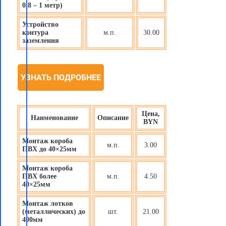
0,8 – 1 метр)
Устройство
контура
м.п.
30.00
заземления
УЗНАТЬ ПОДРОБНЕЕ
Цена,
Наименование
Описание
BYN
Монтаж короба
м.п.
3.00
ПВХ до 40×25мм
Монтаж короба
ПВХ более
м.п.
4.50
40×25мм
Монтаж лотков
(металлических) до
шт.
21.00
400мм