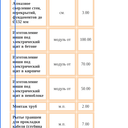
Алмазное
сверление стен,
перекрытий,
см.
3.00
фундаментов до
Ø132 мм
Изготовление
ниши под
модуль от
100.00
электрический
щит в бетоне
Изготовление
ниши под
модуль от
70.00
электрический
щит в кирпиче
Изготовление
ниши под
модуль от
50.00
электрический
щит в пеноблоке
Монтаж труб
м.п.
2.00
Рытье траншеи
для прокладки
м.п.
7.00
кабеля (глубина