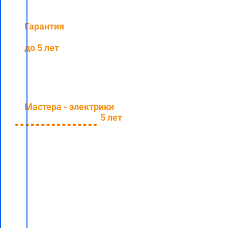
Гарантия
на
выполненные работы
до 5 лет
Мастера - электрики
со
средним стажем
5 лет
Заполните
форму и
узнайте
стоимость
электромонтажных