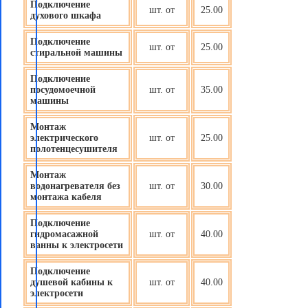
Подключение
шт. от
25.00
духового шкафа
Подключение
шт. от
25.00
стиральной машины
Подключение
посудомоечной
шт. от
35.00
машины
Монтаж
электрического
шт. от
25.00
полотенцесушителя
Монтаж
водонагревателя без
шт. от
30.00
монтажа кабеля
Подключение
гидромасажной
шт. от
40.00
ванны к электросети
Подключение
душевой кабины к
шт. от
40.00
электросети