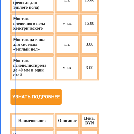
шт.
15.00
(реостат для
теплого пола)
Монтаж
пленочного пола
м.кв.
16.00
электрического
Монтаж датчика
для системы
шт.
3.00
«теплый пол»
Монтаж
пенополистирола
м.кв.
3.00
до 40 мм в один
слой
УЗНАТЬ ПОДРОБНЕЕ
Цена,
Наименование
Описание
BYN