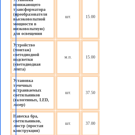
понижающего
трансформатора
(преобразователя
шт.
15.00
высоковольтной
мощности в
низковольтную)
для освещения
Устройство
(монтаж)
светодиодной
м.п.
15.00
подсветки
(светодиодная
лента)
Установка
точечных
встраиваемых
шт.
37.50
светильников
(галогенных, LED,
лазер)
Навеска бра,
светильников,
шт.
37.00
люстр (простая
конструкция)