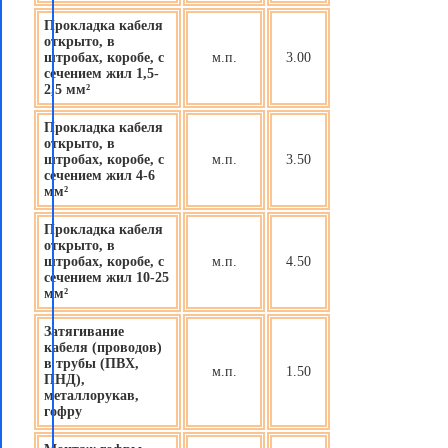
Прокладка кабеля
открыто, в
штробах, коробе, с
м.п.
3.00
сечением жил 1,5-
2,5 мм²
Прокладка кабеля
открыто, в
штробах, коробе, с
м.п.
3.50
сечением жил 4-6
мм²
Прокладка кабеля
открыто, в
штробах, коробе, с
м.п.
4.50
сечением жил 10-25
мм²
Затягивание
кабеля (проводов)
в трубы (ПВХ,
м.п.
1.50
ПНД),
металлорукав,
гофру