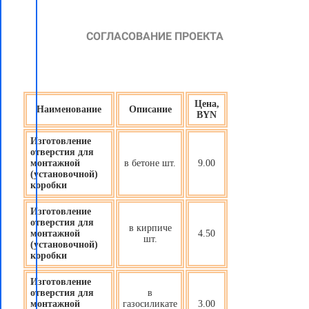
СОГЛАСОВАНИЕ ПРОЕКТА
Цена,
Наименование
Описание
BYN
Изготовление
отверстия для
монтажной
в бетоне шт.
9.00
(установочной)
коробки
Изготовление
отверстия для
в кирпиче
монтажной
4.50
шт.
(установочной)
коробки
Изготовление
отверстия для
в
монтажной
газосиликате
3.00