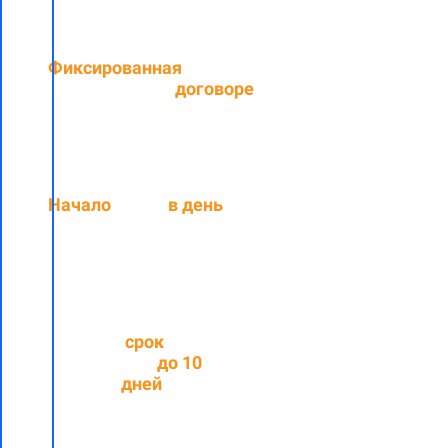
Фиксированная
цена,
прописанная в
договоре
Начало
работ
в день
подписания договора
Средний
срок
выполнения
до
10
рабочих
дней