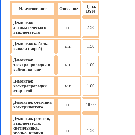
Цена,
Наименование
Описание
BYN
Демонтаж
автоматического
шт.
2.50
выключателя
Демонтаж кабель-
м.п.
1.50
канала (короб)
Демонтаж
электропроводки в
м.п.
1.00
кабель-канале
Демонтаж
электропроводки
м.п.
1.00
открытой
Демонтаж счетчика
шт.
10.00
электрического
Демонтаж розетки,
выключателя,
светильника,
шт.
1.50
звонка, кнопки