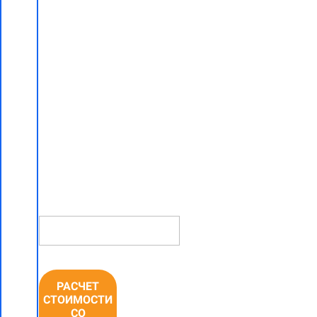
работ в
хрущевке
"под ключ"
со скидкой
5% в
Минске
НОМЕР
ТЕЛЕФОНА *
РАСЧЕТ
СТОИМОСТИ
СО