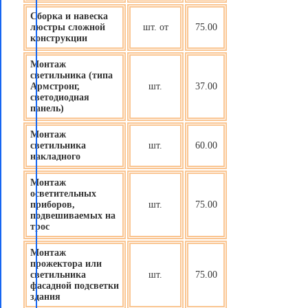
Сборка и навеска
люстры сложной
шт. от
75.00
конструкции
Монтаж
светильника (типа
Армстронг,
шт.
37.00
светодиодная
панель)
Монтаж
светильника
шт.
60.00
накладного
Монтаж
осветительных
приборов
,
шт.
75.00
подвешиваемых на
трос
Монтаж
прожектора или
светильника
шт.
75.00
фасадной подсветки
здания