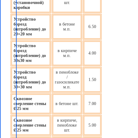
(установочной)
шт.
коробки
Устройство
борозд
в бетоне
6.50
(штробление) до
м.п.
20×20 мм
Устройство
борозд
в кирпиче
4.00
(штробление) до
м.п.
30х30 мм
Устройство
в пеноблоке
борозд
/
1.50
(штробление) до
газосиликате
30×30 мм
м.п.
Сквозное
сверление стены
в бетоне шт.
7.00
Ø25 мм
Сквозное
в кирпиче,
сверление стены
пеноблоке
5.00
Ø25 мм
шт.