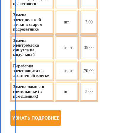
целостности
Замена
электрической
шт.
7.00
точки в старом
подрозетнике
Замена
электроблока
шт. от
35.00
сан.узла на
модульный
Переборка
электрощита на
шт. от
70.00
лестничной клетке
Замена лампы в
светильнике (в
шт.
3.00
помещениях)
УЗНАТЬ ПОДРОБНЕЕ