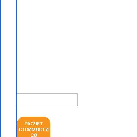
частного
дома "под
ключ"
со скидкой
5% в
Минске
НОМЕР
ТЕЛЕФОНА *
РАСЧЕТ
СТОИМОСТИ
СО