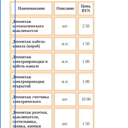
Цена,
Наименование
Описание
BYN
Демонтаж
автоматического
шт.
2.50
выключателя
Демонтаж кабель-
м.п.
1.50
канала (короб)
Демонтаж
электропроводки в
м.п.
1.00
кабель-канале
Демонтаж
электропроводки
м.п.
1.00
открытой
Демонтаж счетчика
шт.
10.00
электрического
Демонтаж розетки,
выключателя,
светильника,
шт.
1.50
звонка, кнопки