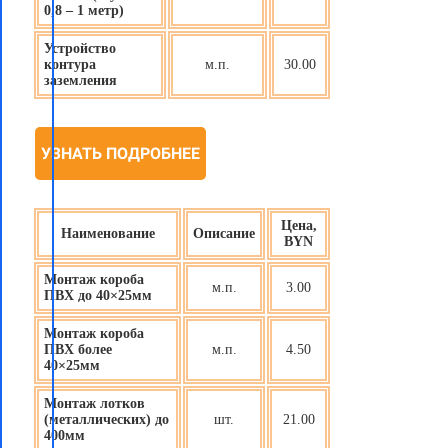
0,8 – 1 метр)
Устройство
контура
м.п.
30.00
заземления
УЗНАТЬ ПОДРОБНЕЕ
Цена,
Наименование
Описание
BYN
Монтаж короба
м.п.
3.00
ПВХ до 40×25мм
Монтаж короба
ПВХ более
м.п.
4.50
40×25мм
Монтаж лотков
(металлических) до
шт.
21.00
400мм