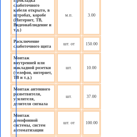
Прокладка
слаботочного
кабеля открыто, в
штробах, коробе
м.п.
3.00
(Интернет, ТВ,
Видеонаблюдение и
т.д.)
Расключение
шт. от
150.00
слаботочного щита
Монтаж
внутренней или
накладной розетки
шт.
10.00
(телефон, интернет,
ТВ и т.д.)
Монтаж антенного
разветвителя,
шт.
37.00
усилителя,
делителя сигнала
Монтаж
домофонной
шт. от
100.00
системы, систем
автоматизации