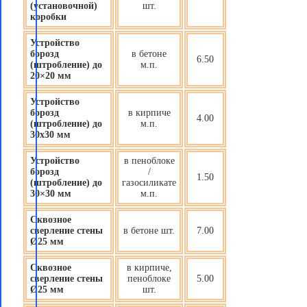
(установочной)
шт.
коробки
Устройство
борозд
в бетоне
6.50
(штробление) до
м.п.
20×20 мм
Устройство
борозд
в кирпиче
4.00
(штробление) до
м.п.
30х30 мм
Устройство
в пеноблоке
борозд
/
1.50
(штробление) до
газосиликате
30×30 мм
м.п.
Сквозное
сверление стены
в бетоне шт.
7.00
Ø25 мм
Сквозное
в кирпиче,
сверление стены
пеноблоке
5.00
Ø25 мм
шт.