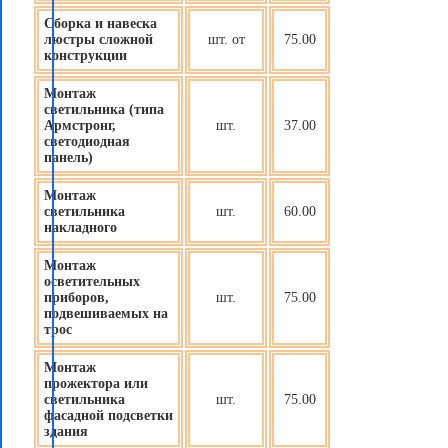
Сборка и навеска
люстры сложной
шт. от
75.00
конструкции
Монтаж
светильника (типа
Армстронг,
шт.
37.00
светодиодная
панель)
Монтаж
светильника
шт.
60.00
накладного
Монтаж
осветительных
приборов
,
шт.
75.00
подвешиваемых на
трос
Монтаж
прожектора или
светильника
шт.
75.00
фасадной подсветки
здания