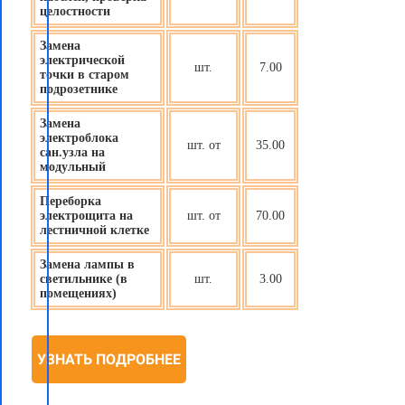
целостности
Замена
электрической
шт.
7.00
точки в старом
подрозетнике
Замена
электроблока
шт. от
35.00
сан.узла на
модульный
Переборка
электрощита на
шт. от
70.00
лестничной клетке
Замена лампы в
светильнике (в
шт.
3.00
помещениях)
УЗНАТЬ ПОДРОБНЕЕ