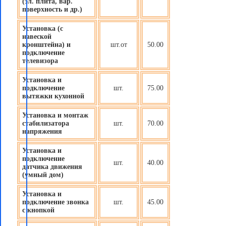
(эл. плита, вар.
поверхность и др.)
Установка (с
навеской
кронштейна) и
шт.от
50.00
подключение
телевизора
Установка и
подключение
шт.
75.00
вытяжки кухонной
Установка и монтаж
стабилизатора
шт.
70.00
напряжения
Установка и
подключение
шт.
40.00
датчика движения
(
умный дом
)
Установка и
подключение звонка
шт.
45.00
с кнопкой