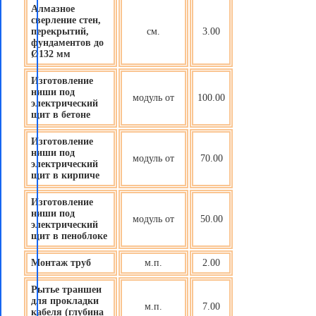
Алмазное
сверление стен,
перекрытий,
см.
3.00
фундаментов до
Ø132 мм
Изготовление
ниши под
модуль от
100.00
электрический
щит в бетоне
Изготовление
ниши под
модуль от
70.00
электрический
щит в кирпиче
Изготовление
ниши под
модуль от
50.00
электрический
щит в пеноблоке
Монтаж труб
м.п.
2.00
Рытье траншеи
для прокладки
м.п.
7.00
кабеля (глубина