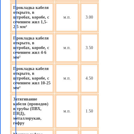
Прокладка кабеля
открыто, в
штробах, коробе, с
м.п.
3.00
сечением жил 1,5-
2,5 мм²
Прокладка кабеля
открыто, в
штробах, коробе, с
м.п.
3.50
сечением жил 4-6
мм²
Прокладка кабеля
открыто, в
штробах, коробе, с
м.п.
4.50
сечением жил 10-25
мм²
Затягивание
кабеля (проводов)
в трубы (ПВХ,
м.п.
1.50
ПНД),
металлорукав,
гофру