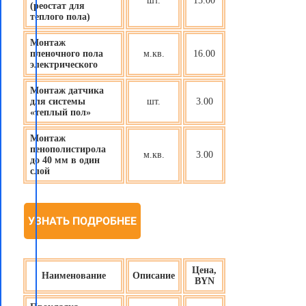
шт.
15.00
(реостат для
теплого пола)
Монтаж
пленочного пола
м.кв.
16.00
электрического
Монтаж датчика
для системы
шт.
3.00
«теплый пол»
Монтаж
пенополистирола
м.кв.
3.00
до 40 мм в один
слой
УЗНАТЬ ПОДРОБНЕЕ
Цена,
Наименование
Описание
BYN