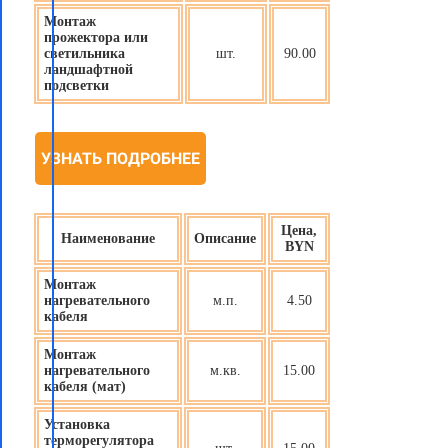
Монтаж
прожектора или
светильника
шт.
90.00
ландшафтной
подсветки
УЗНАТЬ ПОДРОБНЕЕ
Цена,
Наименование
Описание
BYN
Монтаж
нагревательного
м.п.
4.50
кабеля
Монтаж
нагревательного
м.кв.
15.00
кабеля (мат)
Установка
терморегулятора