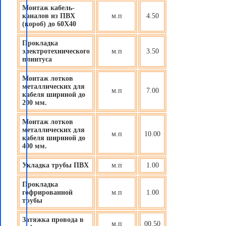
Монтаж кабель-
каналов из ПВХ
м.п
4.50
(короб) до 60X40
Прокладка
электротехнического
м.п
3.50
плинтуса
Монтаж лотков
металлических для
м.п
7.00
кабеля шириной до
200 мм.
Монтаж лотков
металлических для
м.п
10.00
кабеля шириной до
400 мм.
Укладка трубы ПВХ
м.п
1.00
Прокладка
гофрированной
м.п
1.00
трубы
Затяжка провода в
м.п
00.50