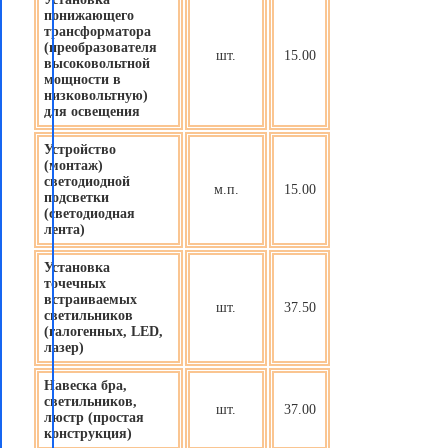
понижающего
трансформатора
(преобразователя
шт.
15.00
высоковольтной
мощности в
низковольтную)
для освещения
Устройство
(монтаж)
светодиодной
м.п.
15.00
подсветки
(светодиодная
лента)
Установка
точечных
встраиваемых
шт.
37.50
светильников
(галогенных, LED,
лазер)
Навеска бра,
светильников,
шт.
37.00
люстр (простая
конструкция)