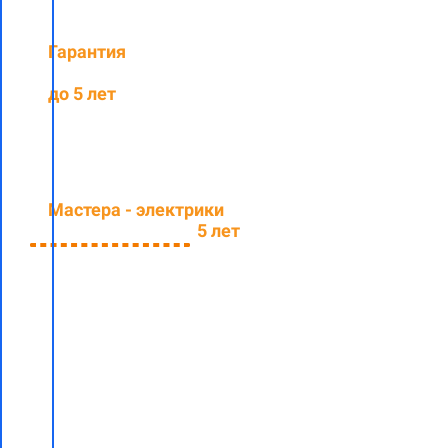
Гарантия
на
выполненные работы
до 5 лет
Мастера - электрики
со
средним стажем
5 лет
Заполните
форму и
узнайте
стоимость
электроснабжения