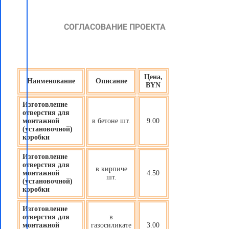
СОГЛАСОВАНИЕ ПРОЕКТА
Цена,
Наименование
Описание
BYN
Изготовление
отверстия для
монтажной
в бетоне шт.
9.00
(установочной)
коробки
Изготовление
отверстия для
в кирпиче
монтажной
4.50
шт.
(установочной)
коробки
Изготовление
отверстия для
в
монтажной
газосиликате
3.00