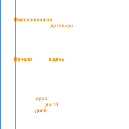
Фиксированная
цена,
прописанная в
договоре
Начало
работ
в день
подписания договора
Средний
срок
выполнения
до
10
рабочих
дней