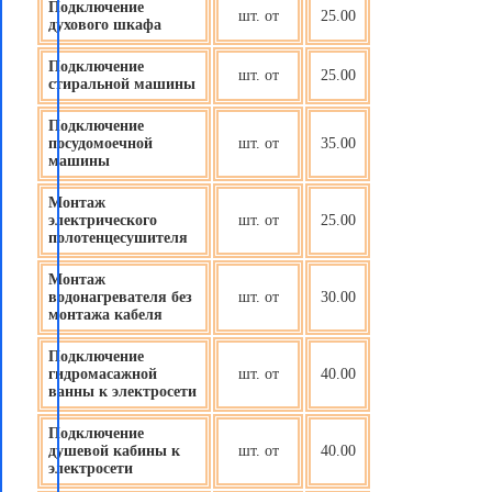
Подключение
шт. от
25.00
духового шкафа
Подключение
шт. от
25.00
стиральной машины
Подключение
посудомоечной
шт. от
35.00
машины
Монтаж
электрического
шт. от
25.00
полотенцесушителя
Монтаж
водонагревателя без
шт. от
30.00
монтажа кабеля
Подключение
гидромасажной
шт. от
40.00
ванны к электросети
Подключение
душевой кабины к
шт. от
40.00
электросети