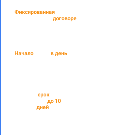
Фиксированная
цена,
прописанная в
договоре
Начало
работ
в день
подписания договора
Средний
срок
выполнения
до
10
рабочих
дней