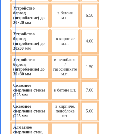
Устройство
борозд
в бетоне
6.50
(штробление) до
м.п.
20×20 мм
Устройство
борозд
в кирпиче
4.00
(штробление) до
м.п.
30х30 мм
Устройство
в пеноблоке
борозд
/
1.50
(штробление) до
газосиликате
30×30 мм
м.п.
Сквозное
сверление стены
в бетоне шт.
7.00
Ø25 мм
Сквозное
в кирпиче,
сверление стены
пеноблоке
5.00
Ø25 мм
шт.
Алмазное
сверление стен,