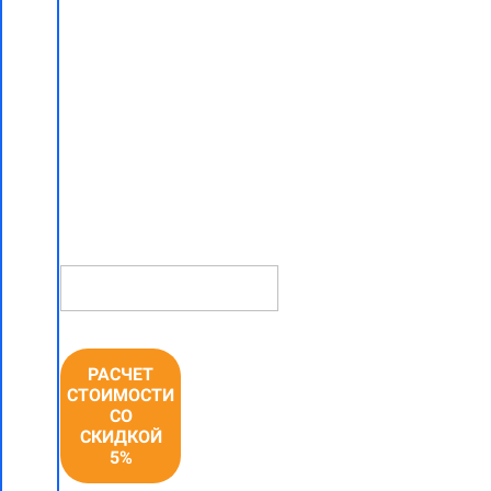
работ "под
ключ"
со скидкой
5% в
Боровлянах
НОМЕР
ТЕЛЕФОНА *
РАСЧЕТ
СТОИМОСТИ
СО
СКИДКОЙ
5%