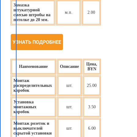
Замазка
штукатурной
м.п.
2.00
смесью штробы на
потолке до 20 мм.
УЗНАТЬ ПОДРОБНЕЕ
Цена,
Наименование
Описание
BYN
Монтаж
распределительных
шт.
25.00
коробок
Установка
монтажных
шт.
3.50
коробок
Монтаж розеток и
выключателей
шт.
6.00
скрытой установки