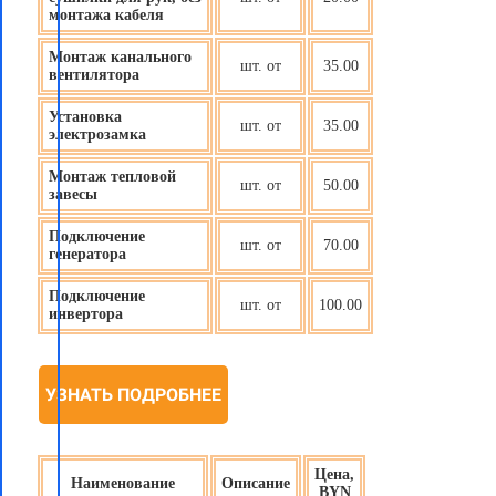
монтажа кабеля
Монтаж канального
шт. от
35.00
вентилятора
Установка
шт. от
35.00
электрозамка
Монтаж тепловой
шт. от
50.00
завесы
Подключение
шт. от
70.00
генератора
Подключение
шт. от
100.00
инвертора
УЗНАТЬ ПОДРОБНЕЕ
Цена,
Наименование
Описание
BYN