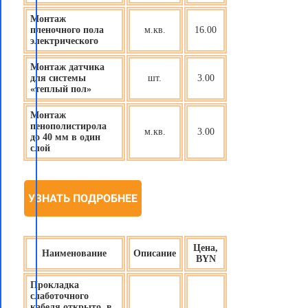
Монтаж
пленочного пола
м.кв.
16.00
электрического
Монтаж датчика
для системы
шт.
3.00
«теплый пол»
Монтаж
пенополистирола
м.кв.
3.00
до 40 мм в один
слой
УЗНАТЬ ПОДРОБНЕЕ
Цена,
Наименование
Описание
BYN
Прокладка
слаботочного
кабеля открыто, в