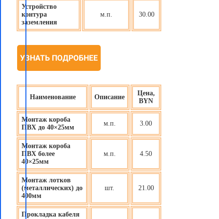
Устройство
контура
м.п.
30.00
заземления
УЗНАТЬ ПОДРОБНЕЕ
Цена,
Наименование
Описание
BYN
Монтаж короба
м.п.
3.00
ПВХ до 40×25мм
Монтаж короба
ПВХ более
м.п.
4.50
40×25мм
Монтаж лотков
(металлических) до
шт.
21.00
400мм
Прокладка кабеля