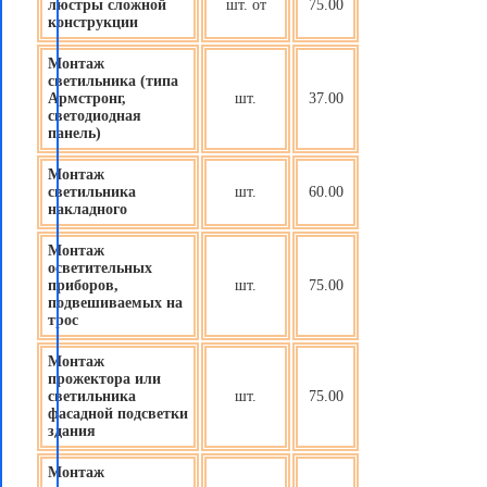
люстры сложной
шт. от
75.00
конструкции
Монтаж
светильника (типа
Армстронг,
шт.
37.00
светодиодная
панель)
Монтаж
светильника
шт.
60.00
накладного
Монтаж
осветительных
приборов
,
шт.
75.00
подвешиваемых на
трос
Монтаж
прожектора или
светильника
шт.
75.00
фасадной подсветки
здания
Монтаж