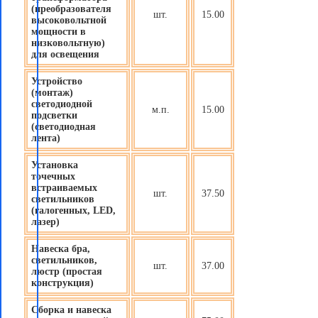
(преобразователя
шт.
15.00
высоковольтной
мощности в
низковольтную)
для освещения
Устройство
(монтаж)
светодиодной
м.п.
15.00
подсветки
(светодиодная
лента)
Установка
точечных
встраиваемых
шт.
37.50
светильников
(галогенных, LED,
лазер)
Навеска бра,
светильников,
шт.
37.00
люстр (простая
конструкция)
Сборка и навеска