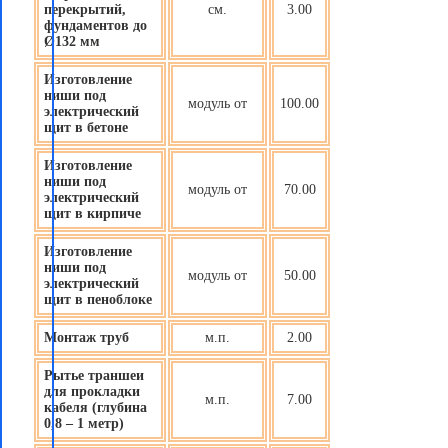
перекрытий,
см.
3.00
фундаментов до
Ø132 мм
Изготовление
ниши под
модуль от
100.00
электрический
щит в бетоне
Изготовление
ниши под
модуль от
70.00
электрический
щит в кирпиче
Изготовление
ниши под
модуль от
50.00
электрический
щит в пеноблоке
Монтаж труб
м.п.
2.00
Рытье траншеи
для прокладки
м.п.
7.00
кабеля (глубина
0,8 – 1 метр)