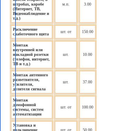
штробах, коробе
м.п.
3.00
(Интернет, ТВ,
Видеонаблюдение и
т.д.)
Расключение
шт. от
150.00
слаботочного щита
Монтаж
внутренней или
накладной розетки
шт.
10.00
(телефон, интернет,
ТВ и т.д.)
Монтаж антенного
разветвителя,
шт.
37.00
усилителя,
делителя сигнала
Монтаж
домофонной
шт. от
100.00
системы, систем
автоматизации
Установка и
подключение
шт. от
50.00