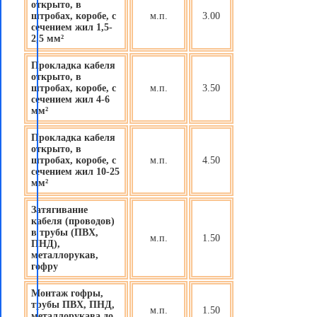
открыто, в
штробах, коробе, с
м.п.
3.00
сечением жил 1,5-
2,5 мм²
Прокладка кабеля
открыто, в
штробах, коробе, с
м.п.
3.50
сечением жил 4-6
мм²
Прокладка кабеля
открыто, в
штробах, коробе, с
м.п.
4.50
сечением жил 10-25
мм²
Затягивание
кабеля (проводов)
в трубы (ПВХ,
м.п.
1.50
ПНД),
металлорукав,
гофру
Монтаж гофры,
трубы ПВХ, ПНД,
м.п.
1.50
металлорукава до