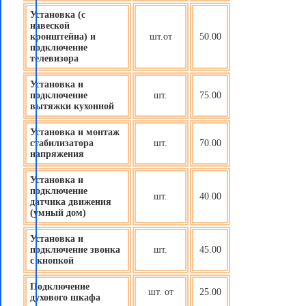
Установка (с
навеской
кронштейна) и
шт.от
50.00
подключение
телевизора
Установка и
подключение
шт.
75.00
вытяжки кухонной
Установка и монтаж
стабилизатора
шт.
70.00
напряжения
Установка и
подключение
шт.
40.00
датчика движения
(
умный дом
)
Установка и
подключение звонка
шт.
45.00
с кнопкой
Подключение
шт. от
25.00
духового шкафа