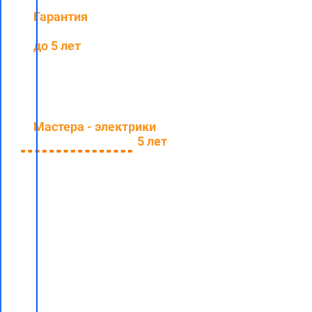
Гарантия
на
выполненные работы
до 5 лет
Мастера - электрики
со
средним стажем
5 лет
Заполните
форму и
узнайте
стоимость
электромонтажных