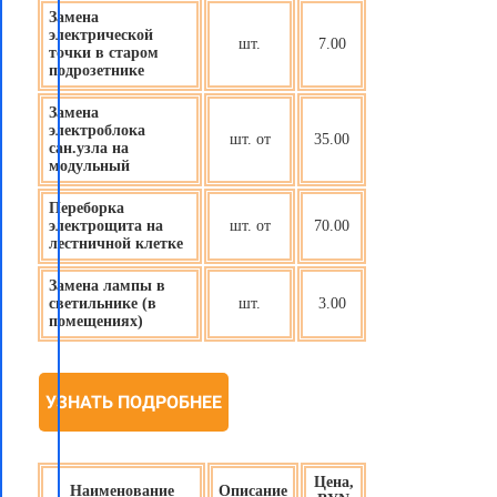
Замена
электрической
шт.
7.00
точки в старом
подрозетнике
Замена
электроблока
шт. от
35.00
сан.узла на
модульный
Переборка
электрощита на
шт. от
70.00
лестничной клетке
Замена лампы в
светильнике (в
шт.
3.00
помещениях)
УЗНАТЬ ПОДРОБНЕЕ
Цена,
Наименование
Описание