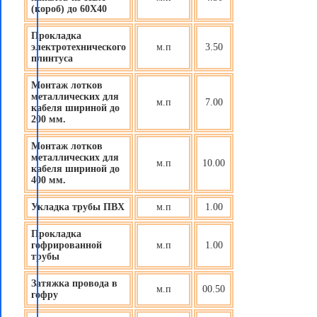
(короб) до 60X40
Прокладка
электротехнического
м.п
3.50
плинтуса
Монтаж лотков
металлических для
м.п
7.00
кабеля шириной до
200 мм.
Монтаж лотков
металлических для
м.п
10.00
кабеля шириной до
400 мм.
Укладка трубы ПВХ
м.п
1.00
Прокладка
гофрированной
м.п
1.00
трубы
Затяжка провода в
м.п
00.50
гофру