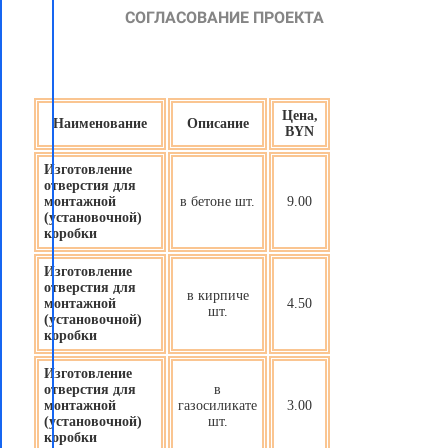
СОГЛАСОВАНИЕ ПРОЕКТА
Цена,
Наименование
Описание
BYN
Изготовление
отверстия для
монтажной
в бетоне шт.
9.00
(установочной)
коробки
Изготовление
отверстия для
в кирпиче
монтажной
4.50
шт.
(установочной)
коробки
Изготовление
отверстия для
в
монтажной
газосиликате
3.00
(установочной)
шт.
коробки