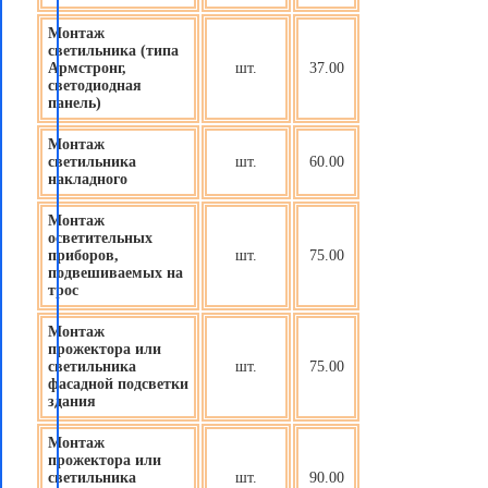
Монтаж
светильника (типа
Армстронг,
шт.
37.00
светодиодная
панель)
Монтаж
светильника
шт.
60.00
накладного
Монтаж
осветительных
приборов
,
шт.
75.00
подвешиваемых на
трос
Монтаж
прожектора или
светильника
шт.
75.00
фасадной подсветки
здания
Монтаж
прожектора или
светильника
шт.
90.00