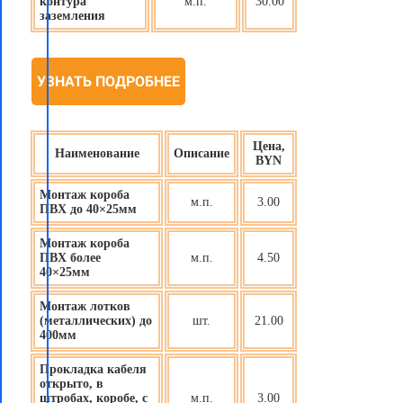
контура
м.п.
30.00
заземления
УЗНАТЬ ПОДРОБНЕЕ
Цена,
Наименование
Описание
BYN
Монтаж короба
м.п.
3.00
ПВХ до 40×25мм
Монтаж короба
ПВХ более
м.п.
4.50
40×25мм
Монтаж лотков
(металлических) до
шт.
21.00
400мм
Прокладка кабеля
открыто, в
штробах, коробе, с
м.п.
3.00