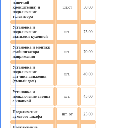
навеской
кронштейна) и
шт.от
50.00
подключение
телевизора
Установка и
подключение
шт.
75.00
вытяжки кухонной
Установка и монтаж
стабилизатора
шт.
70.00
напряжения
Установка и
подключение
шт.
40.00
датчика движения
(
умный дом
)
Установка и
подключение звонка
шт.
45.00
с кнопкой
Подключение
шт. от
25.00
духового шкафа
Подключение