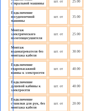
шт. от
25.00
стиральной машины
Подключение
посудомоечной
шт. от
35.00
машины
Монтаж
электрического
шт. от
25.00
полотенцесушителя
Монтаж
водонагревателя без
шт. от
30.00
монтажа кабеля
Подключение
гидромасажной
шт. от
40.00
ванны к электросети
Подключение
душевой кабины к
шт. от
40.00
электросети
Подключение
сушилки для рук, без
шт. от
20.00
монтажа кабеля