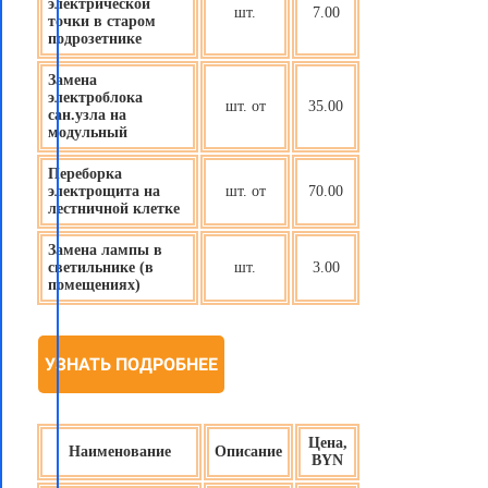
электрической
шт.
7.00
точки в старом
подрозетнике
Замена
электроблока
шт. от
35.00
сан.узла на
модульный
Переборка
электрощита на
шт. от
70.00
лестничной клетке
Замена лампы в
светильнике (в
шт.
3.00
помещениях)
УЗНАТЬ ПОДРОБНЕЕ
Цена,
Наименование
Описание
BYN