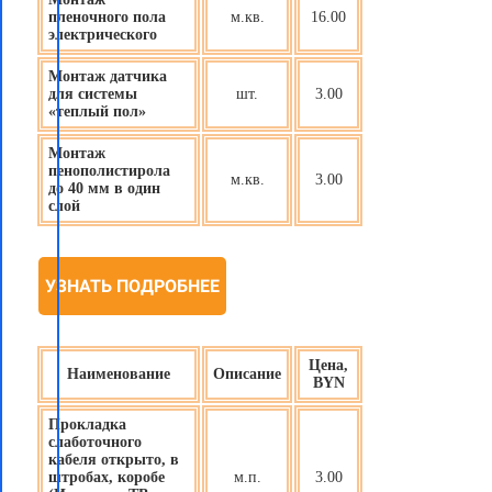
пленочного пола
м.кв.
16.00
электрического
Монтаж датчика
для системы
шт.
3.00
«теплый пол»
Монтаж
пенополистирола
м.кв.
3.00
до 40 мм в один
слой
УЗНАТЬ ПОДРОБНЕЕ
Цена,
Наименование
Описание
BYN
Прокладка
слаботочного
кабеля открыто, в
штробах, коробе
м.п.
3.00