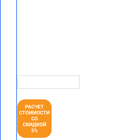
работ "под
ключ"
со скидкой
5% в
Гричино
НОМЕР
ТЕЛЕФОНА *
РАСЧЕТ
СТОИМОСТИ
СО
СКИДКОЙ
5%