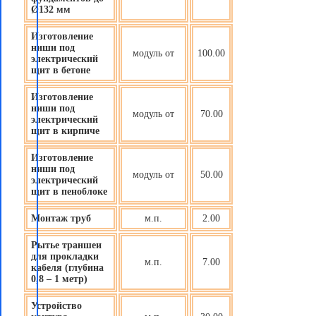
Ø132 мм
Изготовление
ниши под
модуль от
100.00
электрический
щит в бетоне
Изготовление
ниши под
модуль от
70.00
электрический
щит в кирпиче
Изготовление
ниши под
модуль от
50.00
электрический
щит в пеноблоке
Монтаж труб
м.п.
2.00
Рытье траншеи
для прокладки
м.п.
7.00
кабеля (глубина
0,8 – 1 метр)
Устройство