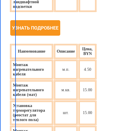
ландшафтной
подсветки
УЗНАТЬ ПОДРОБНЕЕ
Цена,
Наименование
Описание
BYN
Монтаж
нагревательного
м.п.
4.50
кабеля
Монтаж
нагревательного
м.кв.
15.00
кабеля (мат)
Установка
терморегулятора
шт.
15.00
(реостат для
теплого пола)
Монтаж