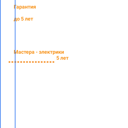
Гарантия
на
выполненные работы
до 5 лет
Мастера - электрики
со
средним стажем
5 лет
Заполните
форму и
узнайте
стоимость
электромонтажных