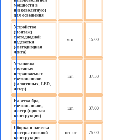
высоковольтной
мощности в
низковольтную)
для освещения
Устройство
(монтаж)
светодиодной
м.п.
15.00
подсветки
(светодиодная
лента)
Установка
точечных
встраиваемых
шт.
37.50
светильников
(галогенных, LED,
лазер)
Навеска бра,
светильников,
шт.
37.00
люстр (простая
конструкция)
Сборка и навеска
люстры сложной
шт. от
75.00
конструкции