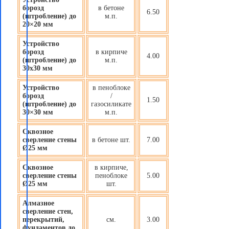
борозд
в бетоне
6.50
(штробление) до
м.п.
20×20 мм
Устройство
борозд
в кирпиче
4.00
(штробление) до
м.п.
30х30 мм
Устройство
в пеноблоке
борозд
/
1.50
(штробление) до
газосиликате
30×30 мм
м.п.
Сквозное
сверление стены
в бетоне шт.
7.00
Ø25 мм
Сквозное
в кирпиче,
сверление стены
пеноблоке
5.00
Ø25 мм
шт.
Алмазное
сверление стен,
перекрытий,
см.
3.00
фундаментов до