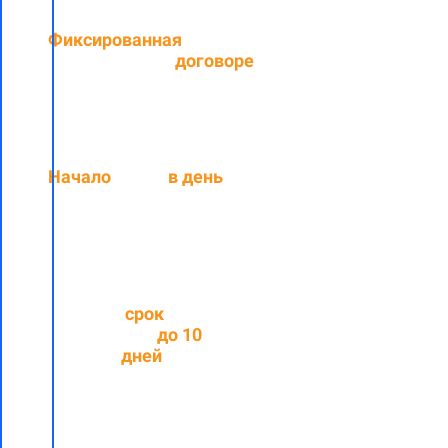
Фиксированная
цена,
прописанная в
договоре
Начало
работ
в день
подписания договора
Средний
срок
выполнения
до
10
рабочих
дней