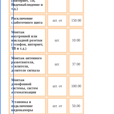
(Интернет, ТВ,
Видеонаблюдение и
т.д.)
Расключение
шт. от
150.00
слаботочного щита
Монтаж
внутренней или
накладной розетки
шт.
10.00
(телефон, интернет,
ТВ и т.д.)
Монтаж антенного
разветвителя,
шт.
37.00
усилителя,
делителя сигнала
Монтаж
домофонной
шт. от
100.00
системы, систем
автоматизации
Установка и
подключение
шт. от
50.00
видеокамеры