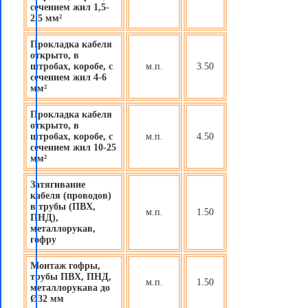
сечением жил 1,5-
2,5 мм²
Прокладка кабеля
открыто, в
штробах, коробе, с
м.п.
3.50
сечением жил 4-6
мм²
Прокладка кабеля
открыто, в
штробах, коробе, с
м.п.
4.50
сечением жил 10-25
мм²
Затягивание
кабеля (проводов)
в трубы (ПВХ,
м.п.
1.50
ПНД),
металлорукав,
гофру
Монтаж гофры,
трубы ПВХ, ПНД,
м.п.
1.50
металлорукава до
Ø32 мм