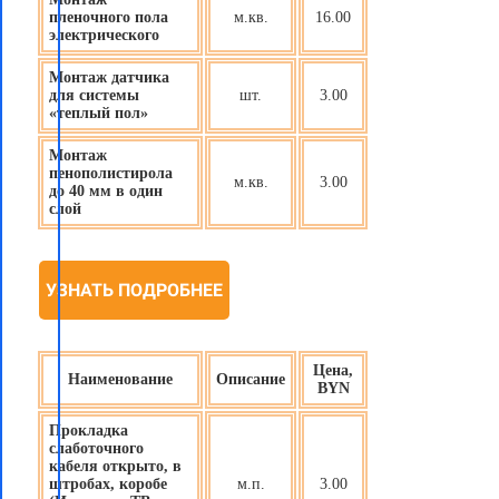
пленочного пола
м.кв.
16.00
электрического
Монтаж датчика
для системы
шт.
3.00
«теплый пол»
Монтаж
пенополистирола
м.кв.
3.00
до 40 мм в один
слой
УЗНАТЬ ПОДРОБНЕЕ
Цена,
Наименование
Описание
BYN
Прокладка
слаботочного
кабеля открыто, в
штробах, коробе
м.п.
3.00