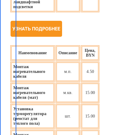
ландшафтной
подсветки
УЗНАТЬ ПОДРОБНЕЕ
Цена,
Наименование
Описание
BYN
Монтаж
нагревательного
м.п.
4.50
кабеля
Монтаж
нагревательного
м.кв.
15.00
кабеля (мат)
Установка
терморегулятора
шт.
15.00
(реостат для
теплого пола)
Монтаж