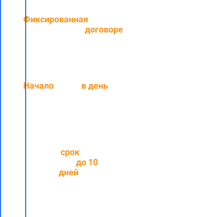
Фиксированная
цена,
прописанная в
договоре
Начало
работ
в день
подписания договора
Средний
срок
выполнения
до
10
рабочих
дней