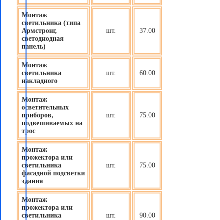
Монтаж
светильника (типа
Армстронг,
шт.
37.00
светодиодная
панель)
Монтаж
светильника
шт.
60.00
накладного
Монтаж
осветительных
приборов
,
шт.
75.00
подвешиваемых на
трос
Монтаж
прожектора или
светильника
шт.
75.00
фасадной подсветки
здания
Монтаж
прожектора или
светильника
шт.
90.00