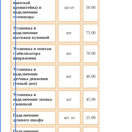
навеской
кронштейна) и
шт.от
50.00
подключение
телевизора
Установка и
подключение
шт.
75.00
вытяжки кухонной
Установка и монтаж
стабилизатора
шт.
70.00
напряжения
Установка и
подключение
шт.
40.00
датчика движения
(
умный дом
)
Установка и
подключение звонка
шт.
45.00
с кнопкой
Подключение
шт. от
25.00
духового шкафа
Подключение