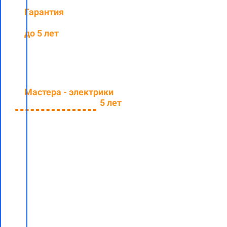
Гарантия
на
выполненные работы
до 5 лет
Мастера - электрики
со
средним стажем
5 лет
Заполните
форму и
узнайте
стоимость
электромонтажных