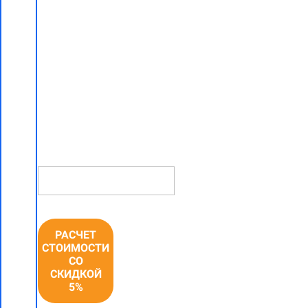
работ "под
ключ"
со скидкой
5% в
Копище
НОМЕР
ТЕЛЕФОНА *
РАСЧЕТ
СТОИМОСТИ
СО
СКИДКОЙ
5%