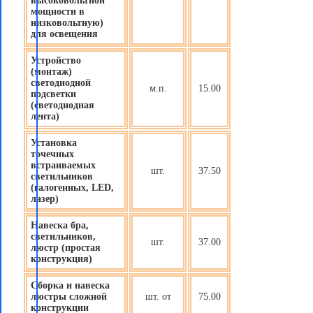
высоковольтной
мощности в
низковольтную)
для освещения
Устройство
(монтаж)
светодиодной
м.п.
15.00
подсветки
(светодиодная
лента)
Установка
точечных
встраиваемых
шт.
37.50
светильников
(галогенных, LED,
лазер)
Навеска бра,
светильников,
шт.
37.00
люстр (простая
конструкция)
Сборка и навеска
люстры сложной
шт. от
75.00
конструкции