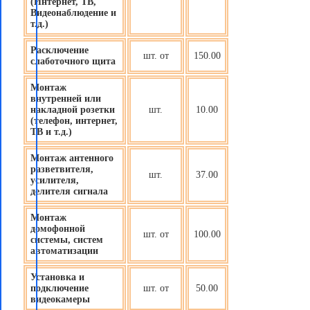
(Интернет, ТВ,
Видеонаблюдение и
т.д.)
Расключение
шт. от
150.00
слаботочного щита
Монтаж
внутренней или
накладной розетки
шт.
10.00
(телефон, интернет,
ТВ и т.д.)
Монтаж антенного
разветвителя,
шт.
37.00
усилителя,
делителя сигнала
Монтаж
домофонной
шт. от
100.00
системы, систем
автоматизации
Установка и
подключение
шт. от
50.00
видеокамеры