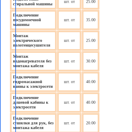
шт. от
25.00
стиральной машины
Подключение
посудомоечной
шт. от
35.00
машины
Монтаж
электрического
шт. от
25.00
полотенцесушителя
Монтаж
водонагревателя без
шт. от
30.00
монтажа кабеля
Подключение
гидромасажной
шт. от
40.00
ванны к электросети
Подключение
душевой кабины к
шт. от
40.00
электросети
Подключение
сушилки для рук, без
шт. от
20.00
монтажа кабеля