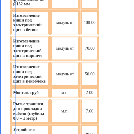
Ø132 мм
Изготовление
ниши под
модуль от
100.00
электрический
щит в бетоне
Изготовление
ниши под
модуль от
70.00
электрический
щит в кирпиче
Изготовление
ниши под
модуль от
50.00
электрический
щит в пеноблоке
Монтаж труб
м.п.
2.00
Рытье траншеи
для прокладки
м.п.
7.00
кабеля (глубина
0,8 – 1 метр)
Устройство