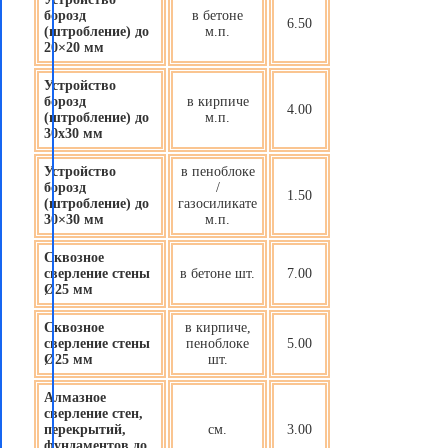
борозд
в бетоне
6.50
(штробление) до
м.п.
20×20 мм
Устройство
борозд
в кирпиче
4.00
(штробление) до
м.п.
30х30 мм
Устройство
в пеноблоке
борозд
/
1.50
(штробление) до
газосиликате
30×30 мм
м.п.
Сквозное
сверление стены
в бетоне шт.
7.00
Ø25 мм
Сквозное
в кирпиче,
сверление стены
пеноблоке
5.00
Ø25 мм
шт.
Алмазное
сверление стен,
перекрытий,
см.
3.00
фундаментов до