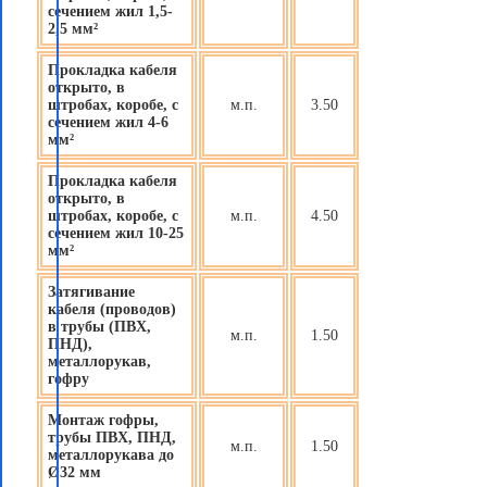
сечением жил 1,5-
2,5 мм²
Прокладка кабеля
открыто, в
штробах, коробе, с
м.п.
3.50
сечением жил 4-6
мм²
Прокладка кабеля
открыто, в
штробах, коробе, с
м.п.
4.50
сечением жил 10-25
мм²
Затягивание
кабеля (проводов)
в трубы (ПВХ,
м.п.
1.50
ПНД),
металлорукав,
гофру
Монтаж гофры,
трубы ПВХ, ПНД,
м.п.
1.50
металлорукава до
Ø32 мм