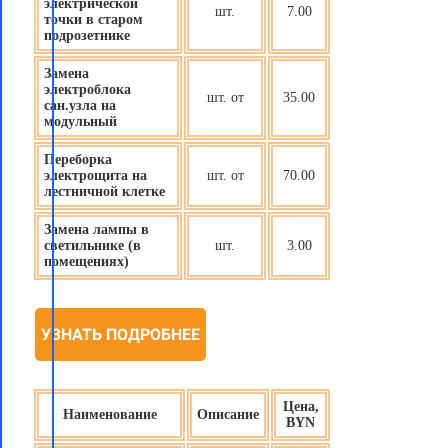
электрической
шт.
7.00
точки в старом
подрозетнике
Замена
электроблока
шт. от
35.00
сан.узла на
модульный
Переборка
электрощита на
шт. от
70.00
лестничной клетке
Замена лампы в
светильнике (в
шт.
3.00
помещениях)
УЗНАТЬ ПОДРОБНЕЕ
Цена,
Наименование
Описание
BYN