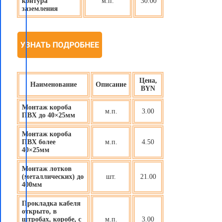
контура
м.п.
30.00
заземления
УЗНАТЬ ПОДРОБНЕЕ
Цена,
Наименование
Описание
BYN
Монтаж короба
м.п.
3.00
ПВХ до 40×25мм
Монтаж короба
ПВХ более
м.п.
4.50
40×25мм
Монтаж лотков
(металлических) до
шт.
21.00
400мм
Прокладка кабеля
открыто, в
штробах, коробе, с
м.п.
3.00