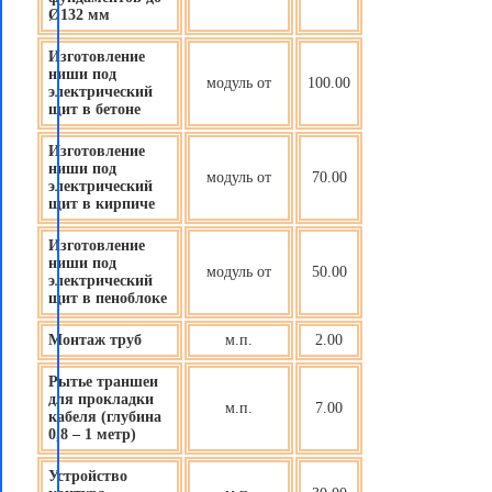
Ø132 мм
Изготовление
ниши под
модуль от
100.00
электрический
щит в бетоне
Изготовление
ниши под
модуль от
70.00
электрический
щит в кирпиче
Изготовление
ниши под
модуль от
50.00
электрический
щит в пеноблоке
Монтаж труб
м.п.
2.00
Рытье траншеи
для прокладки
м.п.
7.00
кабеля (глубина
0,8 – 1 метр)
Устройство