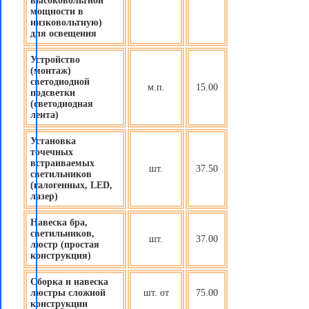
высоковольтной
мощности в
низковольтную)
для освещения
Устройство
(монтаж)
светодиодной
м.п.
15.00
подсветки
(светодиодная
лента)
Установка
точечных
встраиваемых
шт.
37.50
светильников
(галогенных, LED,
лазер)
Навеска бра,
светильников,
шт.
37.00
люстр (простая
конструкция)
Сборка и навеска
люстры сложной
шт. от
75.00
конструкции