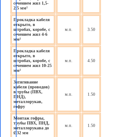
сечением жил 1,5-
2,5 мм²
Прокладка кабеля
открыто, в
штробах, коробе, с
м.п.
3.50
сечением жил 4-6
мм²
Прокладка кабеля
открыто, в
штробах, коробе, с
м.п.
4.50
сечением жил 10-25
мм²
Затягивание
кабеля (проводов)
в трубы (ПВХ,
м.п.
1.50
ПНД),
металлорукав,
гофру
Монтаж гофры,
трубы ПВХ, ПНД,
м.п.
1.50
металлорукава до
Ø32 мм