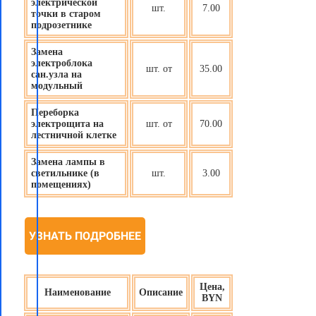
электрической
шт.
7.00
точки в старом
подрозетнике
Замена
электроблока
шт. от
35.00
сан.узла на
модульный
Переборка
электрощита на
шт. от
70.00
лестничной клетке
Замена лампы в
светильнике (в
шт.
3.00
помещениях)
УЗНАТЬ ПОДРОБНЕЕ
Цена,
Наименование
Описание
BYN