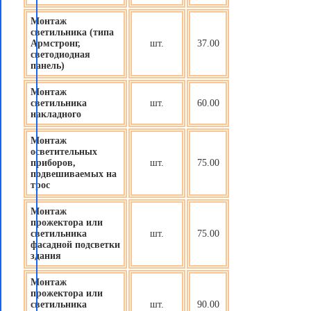
Монтаж
светильника (типа
Армстронг,
шт.
37.00
светодиодная
панель)
Монтаж
светильника
шт.
60.00
накладного
Монтаж
осветительных
приборов
,
шт.
75.00
подвешиваемых на
трос
Монтаж
прожектора или
светильника
шт.
75.00
фасадной подсветки
здания
Монтаж
прожектора или
светильника
шт.
90.00