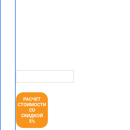
работ "под
ключ"
со скидкой
5% в
Дружном
НОМЕР
ТЕЛЕФОНА *
РАСЧЕТ
СТОИМОСТИ
СО
СКИДКОЙ
5%