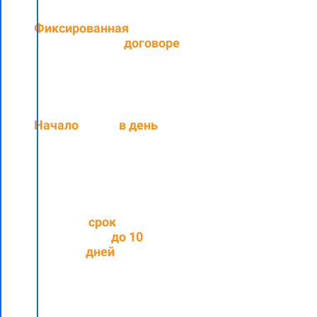
Фиксированная
цена,
прописанная в
договоре
Начало
работ
в день
подписания договора
Средний
срок
выполнения
до
10
рабочих
дней