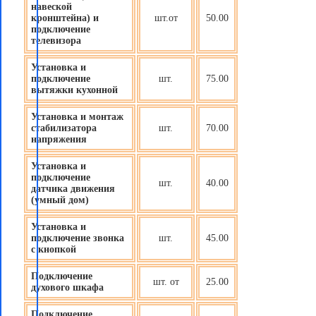
навеской
кронштейна) и
шт.от
50.00
подключение
телевизора
Установка и
подключение
шт.
75.00
вытяжки кухонной
Установка и монтаж
стабилизатора
шт.
70.00
напряжения
Установка и
подключение
шт.
40.00
датчика движения
(
умный дом
)
Установка и
подключение звонка
шт.
45.00
с кнопкой
Подключение
шт. от
25.00
духового шкафа
Подключение