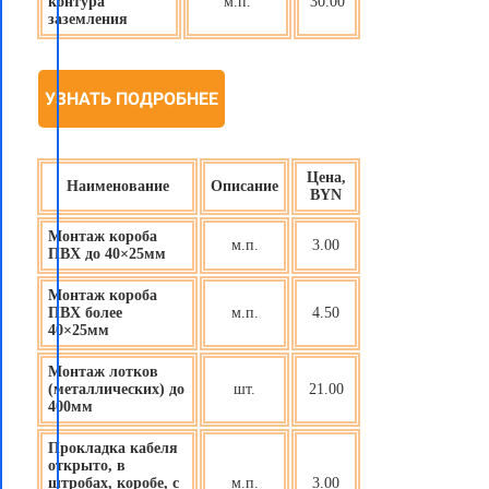
контура
м.п.
30.00
заземления
УЗНАТЬ ПОДРОБНЕЕ
Цена,
Наименование
Описание
BYN
Монтаж короба
м.п.
3.00
ПВХ до 40×25мм
Монтаж короба
ПВХ более
м.п.
4.50
40×25мм
Монтаж лотков
(металлических) до
шт.
21.00
400мм
Прокладка кабеля
открыто, в
штробах, коробе, с
м.п.
3.00