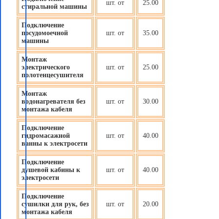
шт. от
25.00
стиральной машины
Подключение
посудомоечной
шт. от
35.00
машины
Монтаж
электрического
шт. от
25.00
полотенцесушителя
Монтаж
водонагревателя без
шт. от
30.00
монтажа кабеля
Подключение
гидромасажной
шт. от
40.00
ванны к электросети
Подключение
душевой кабины к
шт. от
40.00
электросети
Подключение
сушилки для рук, без
шт. от
20.00
монтажа кабеля