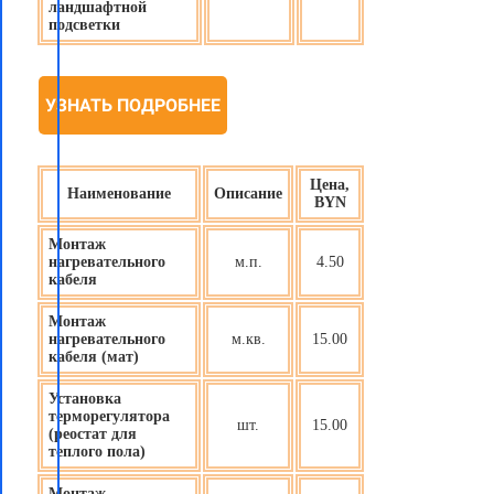
ландшафтной
подсветки
УЗНАТЬ ПОДРОБНЕЕ
Цена,
Наименование
Описание
BYN
Монтаж
нагревательного
м.п.
4.50
кабеля
Монтаж
нагревательного
м.кв.
15.00
кабеля (мат)
Установка
терморегулятора
шт.
15.00
(реостат для
теплого пола)
Монтаж