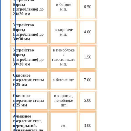
борозд
в бетоне
6.50
(штробление) до
м.п.
20×20 мм
Устройство
борозд
в кирпиче
4.00
(штробление) до
м.п.
30х30 мм
Устройство
в пеноблоке
борозд
/
1.50
(штробление) до
газосиликате
30×30 мм
м.п.
Сквозное
сверление стены
в бетоне шт.
7.00
Ø25 мм
Сквозное
в кирпиче,
сверление стены
пеноблоке
5.00
Ø25 мм
шт.
Алмазное
сверление стен,
перекрытий,
см.
3.00
фундаментов до