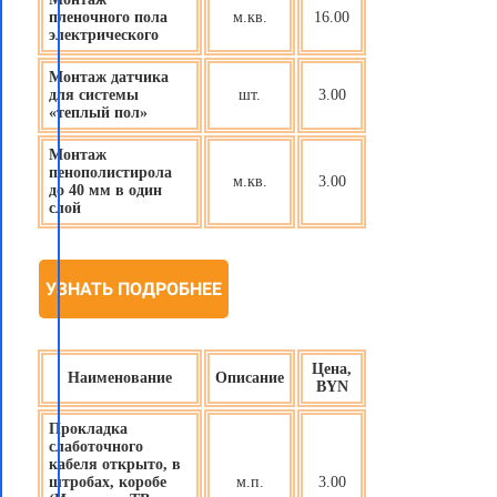
пленочного пола
м.кв.
16.00
электрического
Монтаж датчика
для системы
шт.
3.00
«теплый пол»
Монтаж
пенополистирола
м.кв.
3.00
до 40 мм в один
слой
УЗНАТЬ ПОДРОБНЕЕ
Цена,
Наименование
Описание
BYN
Прокладка
слаботочного
кабеля открыто, в
штробах, коробе
м.п.
3.00