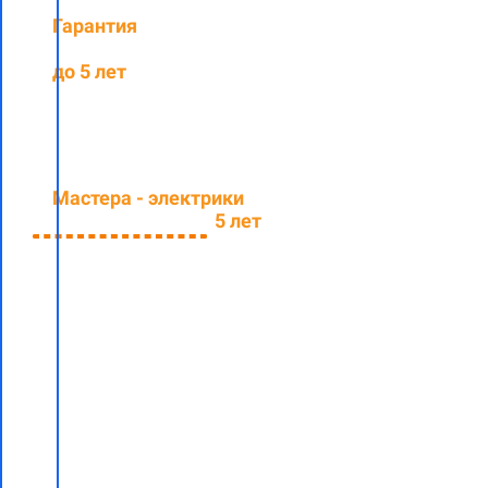
Гарантия
на
выполненные работы
до 5 лет
Мастера - электрики
со
средним стажем
5 лет
Заполните
форму и
узнайте
стоимость
электромонтажных