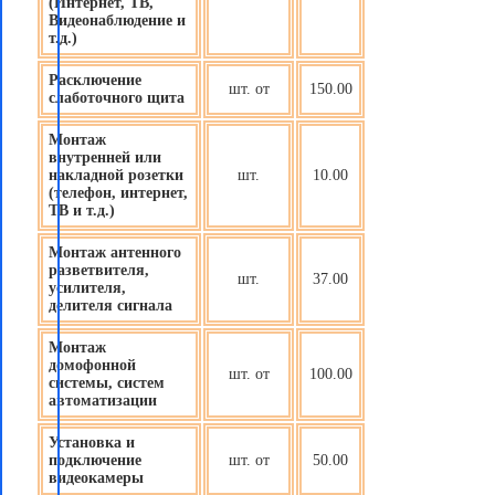
(Интернет, ТВ,
Видеонаблюдение и
т.д.)
Расключение
шт. от
150.00
слаботочного щита
Монтаж
внутренней или
накладной розетки
шт.
10.00
(телефон, интернет,
ТВ и т.д.)
Монтаж антенного
разветвителя,
шт.
37.00
усилителя,
делителя сигнала
Монтаж
домофонной
шт. от
100.00
системы, систем
автоматизации
Установка и
подключение
шт. от
50.00
видеокамеры